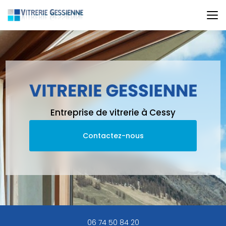
Aller
au
contenu
principal
Entreprise de vitrerie à Cessy
Contactez-nous
06 74 50 84 20