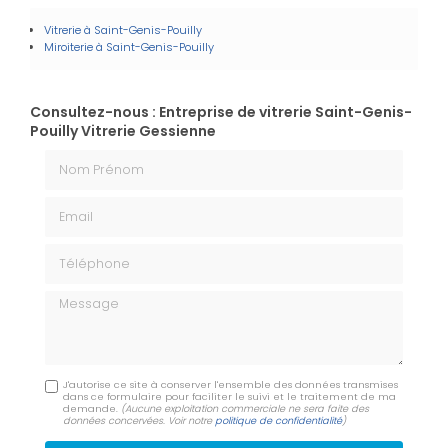
Vitrerie à Saint-Genis-Pouilly
Miroiterie à Saint-Genis-Pouilly
Consultez-nous : Entreprise de vitrerie Saint-Genis-
Pouilly Vitrerie Gessienne
Nom Prénom
Email
Téléphone
Message
J'autorise ce site à conserver l'ensemble des données transmises
dans ce formulaire pour faciliter le suivi et le traitement de ma
demande.
(Aucune exploitation commerciale ne sera faite des
données concervées. Voir notre
politique de confidentialité
)