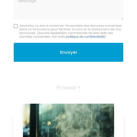
J'autorise ce site à conserver l'ensemble des données transmises
dans ce formulaire pour faciliter le suivi et le traitement de ma
demande.
(Aucune exploitation commerciale ne sera faite des
données concervées. Voir notre
politique de confidentialité
)
En savoir +