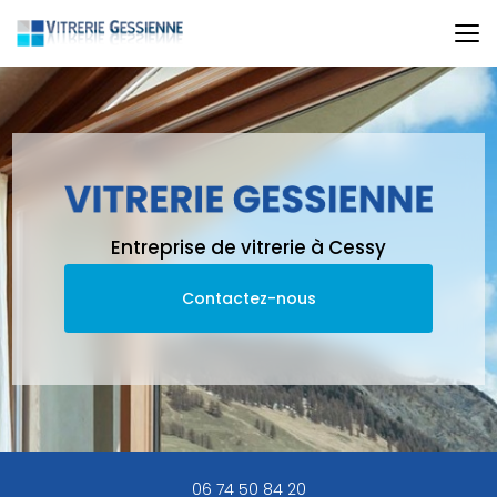
Aller
au
contenu
principal
Entreprise de vitrerie à Cessy
Contactez-nous
06 74 50 84 20