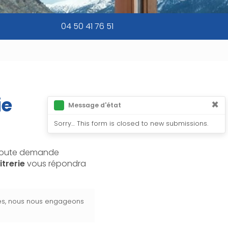
04 50 41 76 51
ie
×
Message d'état
Sorry… This form is closed to new submissions.
r toute demande
itrerie
vous répondra
les, nous nous engageons