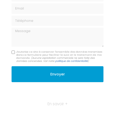
Email
Téléphone
Message
J'autorise ce site à conserver l'ensemble des données transmises
dans ce formulaire pour faciliter le suivi et le traitement de ma
demande.
(Aucune exploitation commerciale ne sera faite des
données concervées. Voir notre
politique de confidentialité
)
En savoir +