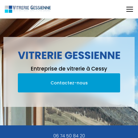
Aller
au
contenu
principal
Entreprise de vitrerie à Cessy
Contactez-nous
06 74 50 84 20