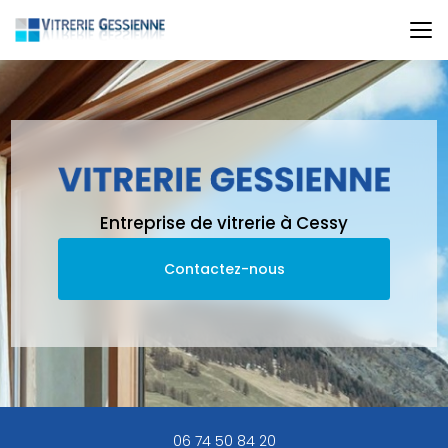
Aller
au
contenu
principal
Entreprise de vitrerie à Cessy
Contactez-nous
06 74 50 84 20