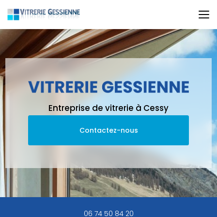
Aller
au
contenu
principal
Entreprise de vitrerie à Cessy
Contactez-nous
06 74 50 84 20