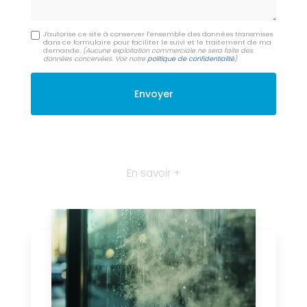
J'autorise ce site à conserver l'ensemble des données transmises
dans ce formulaire pour faciliter le suivi et le traitement de ma
demande.
(Aucune exploitation commerciale ne sera faite des
données concervées. Voir notre
politique de confidentialité
)
En savoir +