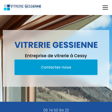
Aller
au
contenu
principal
Entreprise de vitrerie à Cessy
Contactez-nous
06 74 50 84 20