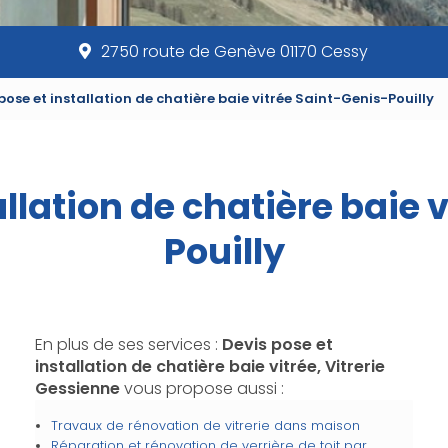
2750 route de Genève 01170 Cessy
pose et installation de chatière baie vitrée Saint-Genis-Pouilly
allation de chatière baie 
Pouilly
En plus de ses services :
Devis pose et
installation de chatière baie vitrée, Vitrerie
Gessienne
vous propose aussi :
Travaux de rénovation de vitrerie dans maison
Réparation et rénovation de verrière de toit par