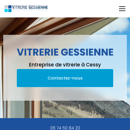
Aller
au
contenu
principal
Entreprise de vitrerie à Cessy
Contactez-nous
06 74 50 84 20