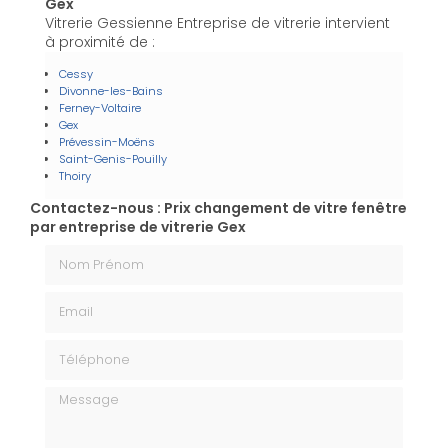
Gex
Vitrerie Gessienne Entreprise de vitrerie intervient
à proximité de :
Cessy
Divonne-les-Bains
Ferney-Voltaire
Gex
Prévessin-Moëns
Saint-Genis-Pouilly
Thoiry
Contactez-nous : Prix changement de vitre fenêtre
par entreprise de vitrerie Gex
Nom Prénom
Email
Téléphone
Message