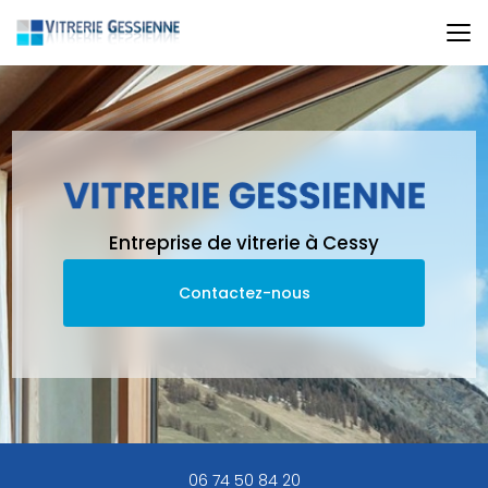
Aller
au
contenu
principal
Entreprise de vitrerie à Cessy
Contactez-nous
06 74 50 84 20