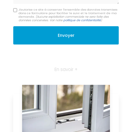
J'autorise ce site à conserver l'ensemble des données transmises
dans ce formulaire pour faciliter le suivi et le traitement de ma
demande.
(Aucune exploitation commerciale ne sera faite des
données concervées. Voir notre
politique de confidentialité
)
En savoir +