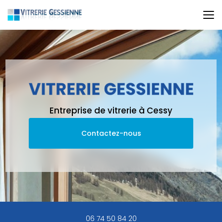
Aller
au
contenu
principal
Entreprise de vitrerie à Cessy
Contactez-nous
06 74 50 84 20