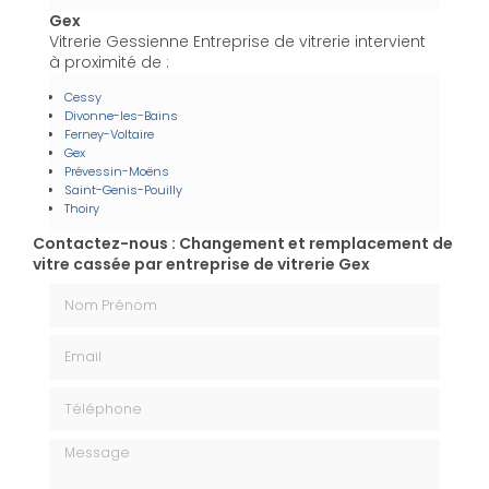
Gex
Vitrerie Gessienne Entreprise de vitrerie intervient
à proximité de :
Cessy
Divonne-les-Bains
Ferney-Voltaire
Gex
Prévessin-Moëns
Saint-Genis-Pouilly
Thoiry
Contactez-nous : Changement et remplacement de
vitre cassée par entreprise de vitrerie Gex
Nom Prénom
Email
Téléphone
Message