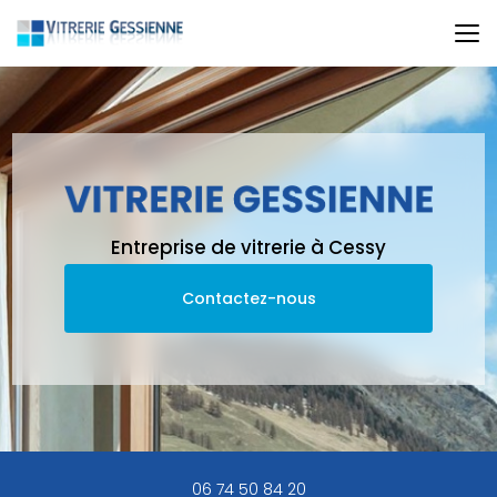
Aller
au
contenu
principal
Entreprise de vitrerie à Cessy
Contactez-nous
06 74 50 84 20