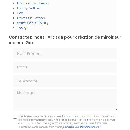
Divonne-les-Bains
Ferney-Voltaire
Gex
Prévessin-Moëns
Saint-Genis-Pouilly
Thoiry
Contactez-nous : Artisan pour création de miroir sur
mesure Gex
Nom Prénom
Email
Téléphone
Message
J'autorise ce site à conserver l'ensemble des données transmises
dans ce formulaire pour faciliter le suivi et le traitement de ma
demande.
(Aucune exploitation commerciale ne sera faite des
données concervées. Voir notre
politique de confidentialité
)