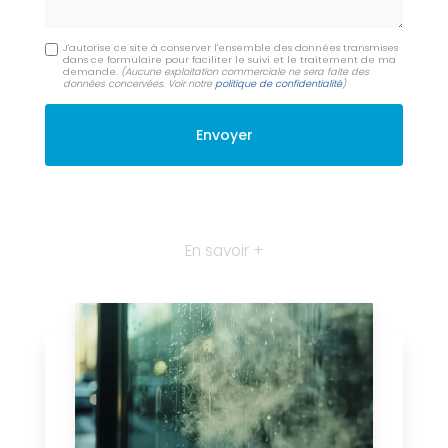
J'autorise ce site à conserver l'ensemble des données transmises
dans ce formulaire pour faciliter le suivi et le traitement de ma
demande.
(Aucune exploitation commerciale ne sera faite des
données concervées. Voir notre
politique de confidentialité
)
En savoir +