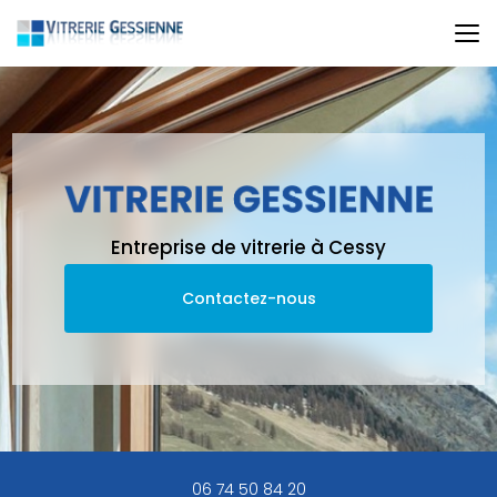
Aller
au
contenu
principal
Entreprise de vitrerie à Cessy
Contactez-nous
06 74 50 84 20