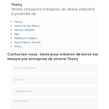
Thoiry
Vitrerie Gessienne Entreprise de vitrerie intervient
à proximité de :
Cessy
Divonne-les-Bains
Ferney-Voltaire
Gex
Prévessin-Moëns
Saint-Genis-Pouilly
Thoiry
Contactez-nous : Devis pour création de miroir sur
mesure par entreprise de vitrerie Thoiry
Nom Prénom
Email
Téléphone
Message