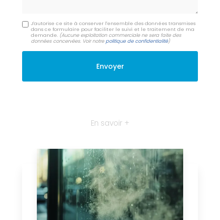
J'autorise ce site à conserver l'ensemble des données transmises
dans ce formulaire pour faciliter le suivi et le traitement de ma
demande.
(Aucune exploitation commerciale ne sera faite des
données concervées. Voir notre
politique de confidentialité
)
En savoir +