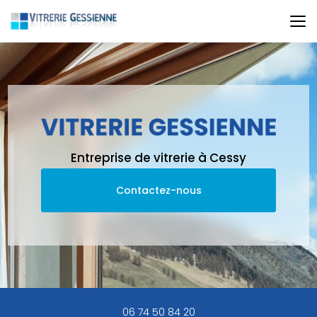
Aller
au
contenu
principal
Entreprise de vitrerie à Cessy
Contactez-nous
06 74 50 84 20