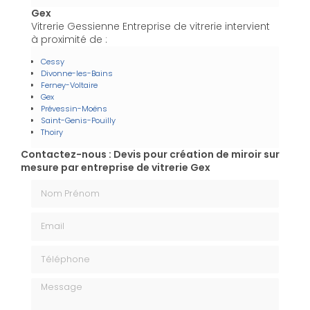
Gex
Vitrerie Gessienne Entreprise de vitrerie intervient
à proximité de :
Cessy
Divonne-les-Bains
Ferney-Voltaire
Gex
Prévessin-Moëns
Saint-Genis-Pouilly
Thoiry
Contactez-nous : Devis pour création de miroir sur
mesure par entreprise de vitrerie Gex
Nom Prénom
Email
Téléphone
Message