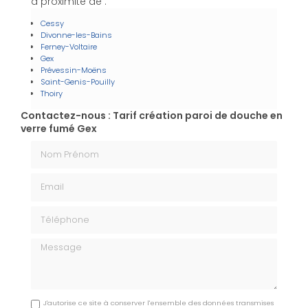
à proximité de :
Cessy
Divonne-les-Bains
Ferney-Voltaire
Gex
Prévessin-Moëns
Saint-Genis-Pouilly
Thoiry
Contactez-nous : Tarif création paroi de douche en
verre fumé Gex
Nom Prénom
Email
Téléphone
Message
J'autorise ce site à conserver l'ensemble des données transmises