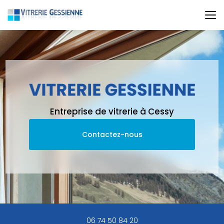
Aller
au
contenu
principal
Entreprise de vitrerie à Cessy
Contactez-nous
06 74 50 84 20