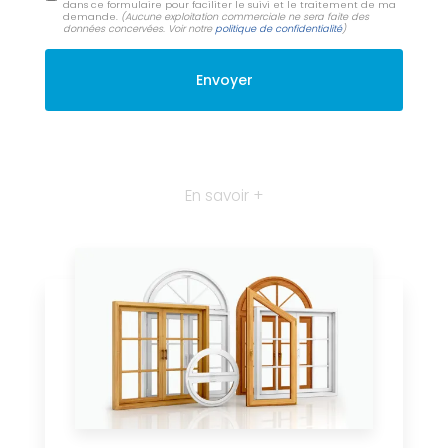
dans ce formulaire pour faciliter le suivi et le traitement de ma
demande.
(Aucune exploitation commerciale ne sera faite des
données concervées. Voir notre
politique de confidentialité
)
En savoir +