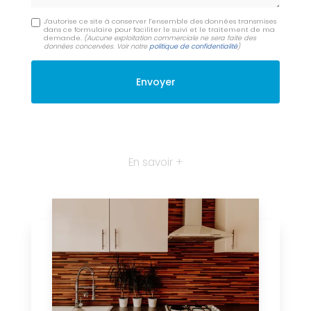
J'autorise ce site à conserver l'ensemble des données transmises
dans ce formulaire pour faciliter le suivi et le traitement de ma
demande.
(Aucune exploitation commerciale ne sera faite des
données concervées. Voir notre
politique de confidentialité
)
En savoir +