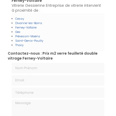
Ferney-Voltaire
Vitrerie Gessienne Entreprise de vitrerie intervient
à proximité de :
Cessy
Divonne-les-Bains
Ferney-Voltaire
Gex
Prévessin-Moëns
Saint-Genis-Pouilly
Thoiry
Contactez-nous : Prix m2 verre feuilleté double
vitrage Ferney-Voltaire
Nom Prénom
Email
Téléphone
Message