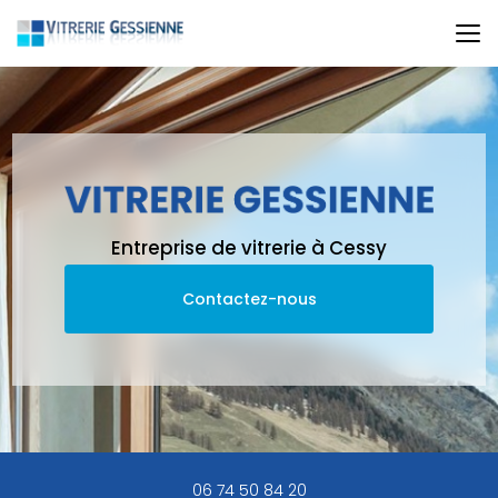
Aller
au
contenu
principal
Entreprise de vitrerie à Cessy
Contactez-nous
06 74 50 84 20