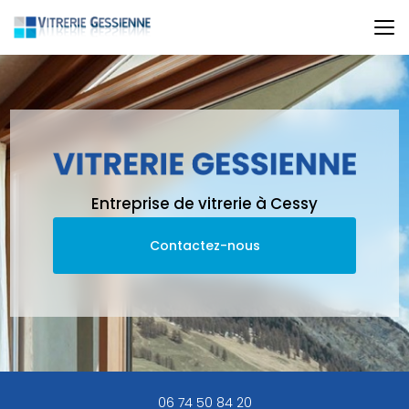
Aller
au
contenu
principal
Entreprise de vitrerie à Cessy
Contactez-nous
06 74 50 84 20