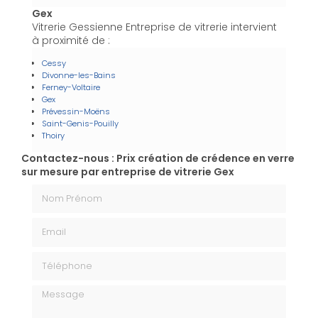
Gex
Vitrerie Gessienne Entreprise de vitrerie intervient
à proximité de :
Cessy
Divonne-les-Bains
Ferney-Voltaire
Gex
Prévessin-Moëns
Saint-Genis-Pouilly
Thoiry
Contactez-nous : Prix création de crédence en verre
sur mesure par entreprise de vitrerie Gex
Nom Prénom
Email
Téléphone
Message