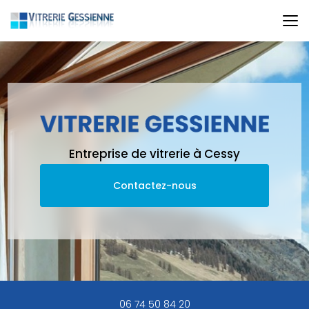
Aller
au
contenu
principal
Entreprise de vitrerie à Cessy
Contactez-nous
06 74 50 84 20