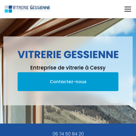
Aller
au
contenu
principal
Entreprise de vitrerie à Cessy
Contactez-nous
06 74 50 84 20