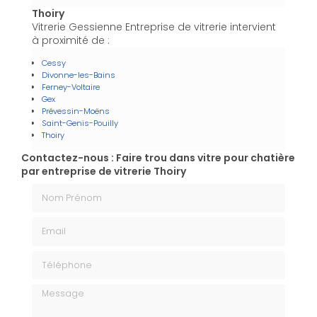
Thoiry
Vitrerie Gessienne Entreprise de vitrerie intervient
à proximité de :
Cessy
Divonne-les-Bains
Ferney-Voltaire
Gex
Prévessin-Moëns
Saint-Genis-Pouilly
Thoiry
Contactez-nous : Faire trou dans vitre pour chatière
par entreprise de vitrerie Thoiry
Nom Prénom
Email
Téléphone
Message