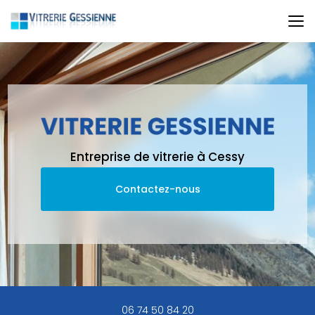
Aller
au
contenu
principal
Entreprise de vitrerie à Cessy
Contactez-nous
06 74 50 84 20