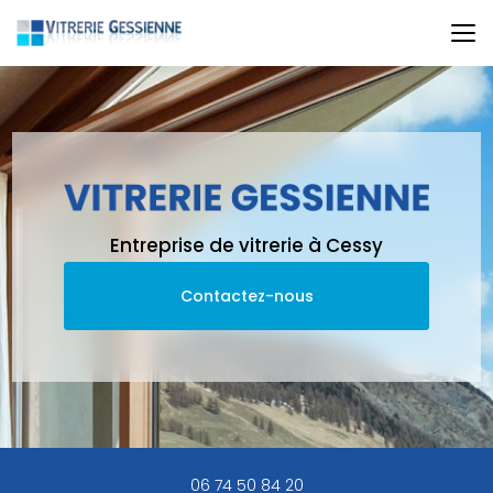
Aller
au
contenu
principal
Entreprise de vitrerie à Cessy
Contactez-nous
06 74 50 84 20