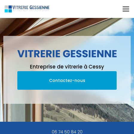
Aller
au
contenu
principal
Entreprise de vitrerie à Cessy
Contactez-nous
06 74 50 84 20