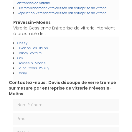
entreprise de vitrerie
Prix remplacement vitre cassée par entreprise de vitrerie
Réparation vitre fenêtre cassée par entreprise de vitrerie
Prévessin-Moëns
Vitrerie Gessienne Entreprise de vitrerie intervient
à proximité de :
Cessy
Divonne-les-Bains
Ferney-Voltaire
Gex
Prévessin-Moëns
Saint-Genis-Pouilly
Thoiry
Contactez-nous : Devis découpe de verre trempé
sur mesure par entreprise de vitrerie Prévessin-
Moëns
Nom Prénom
Email
Téléphone