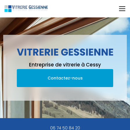
Aller
au
contenu
principal
Entreprise de vitrerie à Cessy
Contactez-nous
06 74 50 84 20