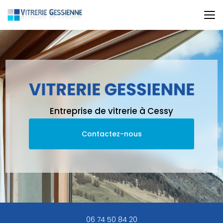
Aller
au
contenu
principal
Entreprise de vitrerie à Cessy
Contactez-nous
06 74 50 84 20