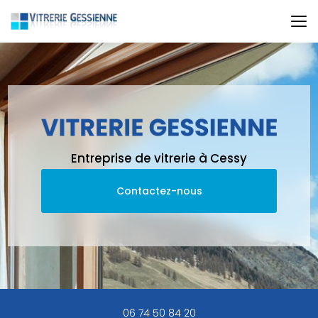
Aller
au
contenu
principal
Entreprise de vitrerie à Cessy
Contactez-nous
06 74 50 84 20