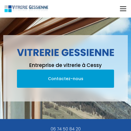
Aller
au
contenu
principal
Entreprise de vitrerie à Cessy
Contactez-nous
06 74 50 84 20