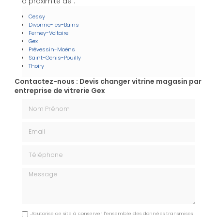
à proximité de :
Cessy
Divonne-les-Bains
Ferney-Voltaire
Gex
Prévessin-Moëns
Saint-Genis-Pouilly
Thoiry
Contactez-nous : Devis changer vitrine magasin par
entreprise de vitrerie Gex
Nom Prénom
Email
Téléphone
Message
J'autorise ce site à conserver l'ensemble des données transmises