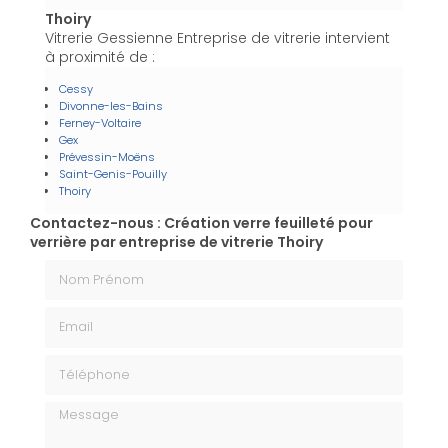
Thoiry
Vitrerie Gessienne Entreprise de vitrerie intervient
à proximité de :
Cessy
Divonne-les-Bains
Ferney-Voltaire
Gex
Prévessin-Moëns
Saint-Genis-Pouilly
Thoiry
Contactez-nous : Création verre feuilleté pour
verrière par entreprise de vitrerie Thoiry
Nom Prénom
Email
Téléphone
Message