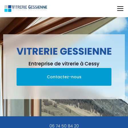
Aller
au
contenu
principal
Entreprise de vitrerie à Cessy
Contactez-nous
06 74 50 84 20