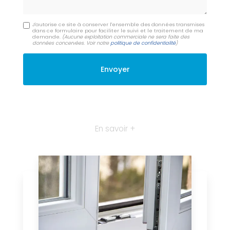
J'autorise ce site à conserver l'ensemble des données transmises
dans ce formulaire pour faciliter le suivi et le traitement de ma
demande.
(Aucune exploitation commerciale ne sera faite des
données concervées. Voir notre
politique de confidentialité
)
En savoir +