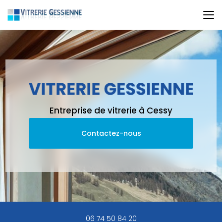
Aller
au
contenu
principal
Entreprise de vitrerie à Cessy
Contactez-nous
06 74 50 84 20