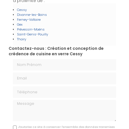
à proximité de :
Cessy
Divonne-les-Bains
Ferney-Voltaire
Gex
Prévessin-Moëns
Saint-Genis-Pouilly
Thoiry
Contactez-nous : Création et conception de
crédence de cuisine en verre Cessy
Nom Prénom
Email
Téléphone
Message
J'autorise ce site à conserver l'ensemble des données transmises