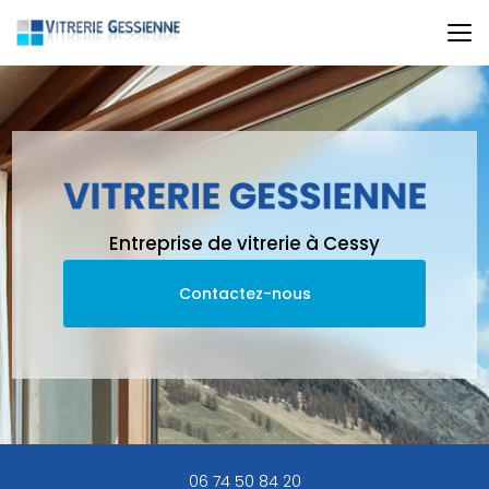
Aller
au
contenu
principal
Entreprise de vitrerie à Cessy
Contactez-nous
06 74 50 84 20