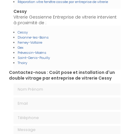
Réparation vitre fenêtre cassée par entreprise de vitrerie
Cessy
Vitrerie Gessienne Entreprise de vitrerie intervient
à proximité de :
Cessy
Divonne-les-Bains
Ferney-Voltaire
Gex
Prévessin-Moëns
Saint-Genis-Pouilly
Thoiry
Contactez-nous : Coût pose et installation d'un
double vitrage par entreprise de vitrerie Cessy
Nom Prénom
Email
Téléphone
Message