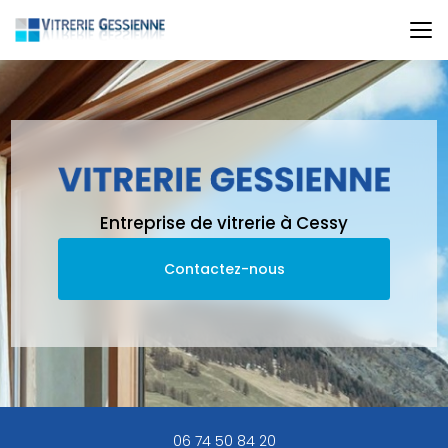
Aller
au
contenu
principal
Entreprise de vitrerie à Cessy
Contactez-nous
06 74 50 84 20