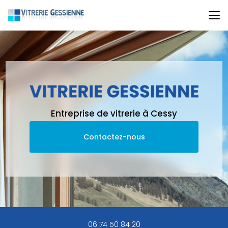
Aller
au
contenu
principal
Entreprise de vitrerie à Cessy
Contactez-nous
06 74 50 84 20