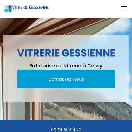
Aller
au
contenu
principal
Entreprise de vitrerie à Cessy
Contactez-nous
06 74 50 84 20