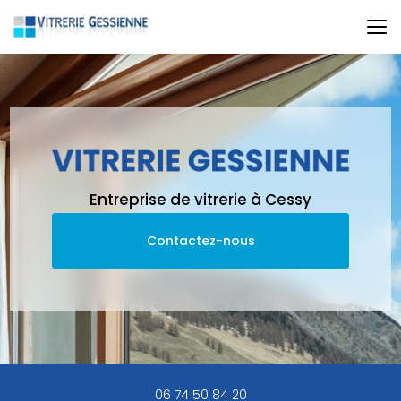
Aller
au
contenu
principal
Entreprise de vitrerie à Cessy
Contactez-nous
06 74 50 84 20