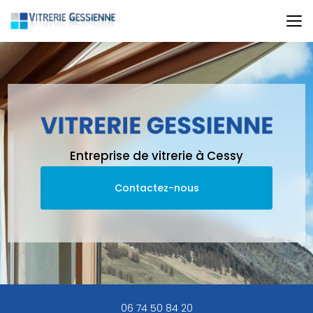
Aller
au
contenu
principal
Entreprise de vitrerie à Cessy
Contactez-nous
06 74 50 84 20