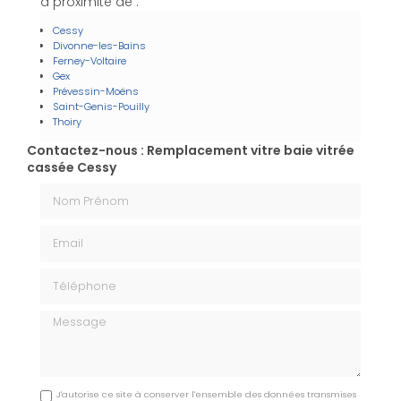
à proximité de :
Cessy
Divonne-les-Bains
Ferney-Voltaire
Gex
Prévessin-Moëns
Saint-Genis-Pouilly
Thoiry
Contactez-nous : Remplacement vitre baie vitrée
cassée Cessy
Nom Prénom
Email
Téléphone
Message
J'autorise ce site à conserver l'ensemble des données transmises