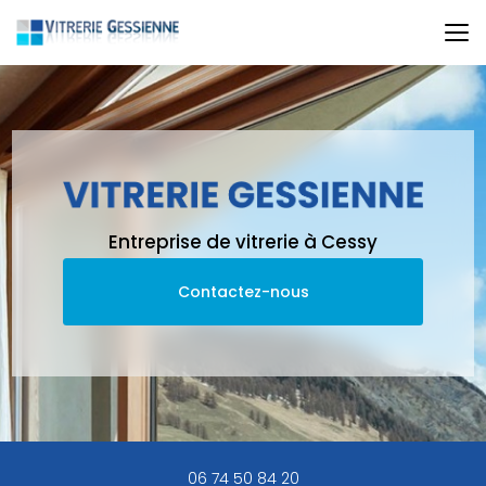
Aller
au
contenu
principal
Entreprise de vitrerie à Cessy
Contactez-nous
06 74 50 84 20