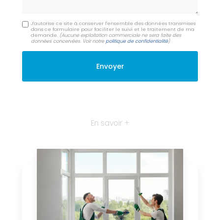
J'autorise ce site à conserver l'ensemble des données transmises
dans ce formulaire pour faciliter le suivi et le traitement de ma
demande.
(Aucune exploitation commerciale ne sera faite des
données concervées. Voir notre
politique de confidentialité
)
En savoir +