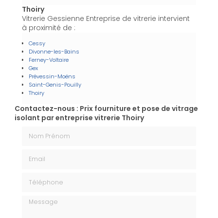
Thoiry
Vitrerie Gessienne Entreprise de vitrerie intervient
à proximité de :
Cessy
Divonne-les-Bains
Ferney-Voltaire
Gex
Prévessin-Moëns
Saint-Genis-Pouilly
Thoiry
Contactez-nous : Prix fourniture et pose de vitrage
isolant par entreprise vitrerie Thoiry
Nom Prénom
Email
Téléphone
Message