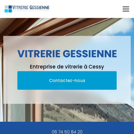
Aller
au
contenu
principal
Entreprise de vitrerie à Cessy
Contactez-nous
06 74 50 84 20