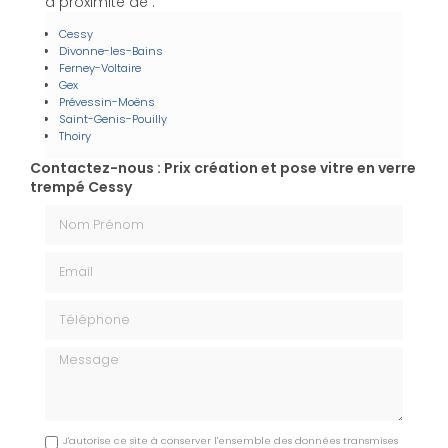
à proximité de :
Cessy
Divonne-les-Bains
Ferney-Voltaire
Gex
Prévessin-Moëns
Saint-Genis-Pouilly
Thoiry
Contactez-nous : Prix création et pose vitre en verre
trempé Cessy
Nom Prénom
Email
Téléphone
Message
J'autorise ce site à conserver l'ensemble des données transmises