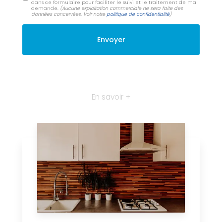
dans ce formulaire pour faciliter le suivi et le traitement de ma
demande.
(Aucune exploitation commerciale ne sera faite des
données concervées. Voir notre
politique de confidentialité
)
En savoir +