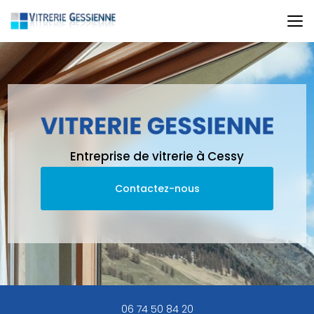
Aller
au
contenu
principal
Entreprise de vitrerie à Cessy
Contactez-nous
06 74 50 84 20