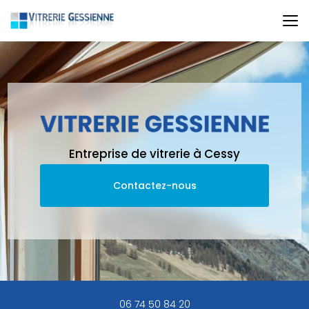
Aller
au
contenu
principal
Entreprise de vitrerie à Cessy
Contactez-nous
06 74 50 84 20