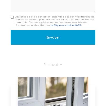
J'autorise ce site à conserver l'ensemble des données transmises
dans ce formulaire pour faciliter le suivi et le traitement de ma
demande.
(Aucune exploitation commerciale ne sera faite des
données concervées. Voir notre
politique de confidentialité
)
En savoir +