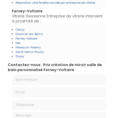
Réparation vitre fenêtre cassée par entreprise de vitrerie
Ferney-Voltaire
Vitrerie Gessienne Entreprise de vitrerie intervient
à proximité de :
Cessy
Divonne-les-Bains
Ferney-Voltaire
Gex
Prévessin-Moëns
Saint-Genis-Pouilly
Thoiry
Contactez-nous : Prix création de miroir salle de
bain personnalisé Ferney-Voltaire
Nom Prénom
Email
Téléphone
Message