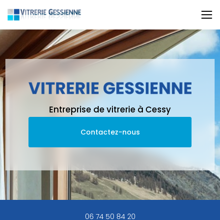
Aller
au
contenu
principal
Entreprise de vitrerie à Cessy
Contactez-nous
06 74 50 84 20