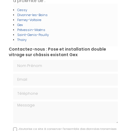
à proximité de :
Cessy
Divonne-les-Bains
Ferney-Voltaire
Gex
Prévessin-Moëns
Saint-Genis-Pouilly
Thoiry
Contactez-nous : Pose et installation double
vitrage sur châssis existant Gex
Nom Prénom
Email
Téléphone
Message
J'autorise ce site à conserver l'ensemble des données transmises