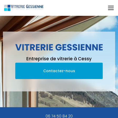
Aller
au
contenu
principal
Entreprise de vitrerie à Cessy
Contactez-nous
06 74 50 84 20