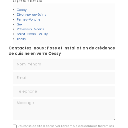
à proximité de :
Cessy
Divonne-les-Bains
Ferney-Voltaire
Gex
Prévessin-Moëns
Saint-Genis-Pouilly
Thoiry
Contactez-nous : Pose et installation de crédence
de cuisine en verre Cessy
Nom Prénom
Email
Téléphone
Message
J'autorise ce site à conserver l'ensemble des données transmises