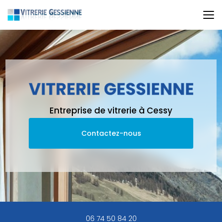
Aller
au
contenu
principal
Entreprise de vitrerie à Cessy
Contactez-nous
06 74 50 84 20