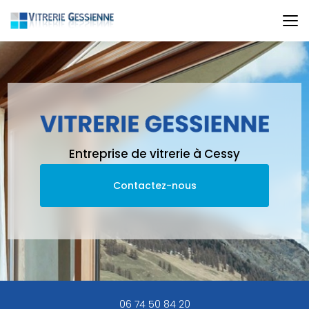
Aller
au
contenu
principal
Entreprise de vitrerie à Cessy
Contactez-nous
06 74 50 84 20