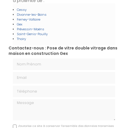
à proximité de :
Cessy
Divonne-les-Bains
Ferney-Voltaire
Gex
Prévessin-Moëns
Saint-Genis-Pouilly
Thoiry
Contactez-nous : Pose de vitre double vitrage dans
maison en construction Gex
Nom Prénom
Email
Téléphone
Message
J'autorise ce site à conserver l'ensemble des données transmises