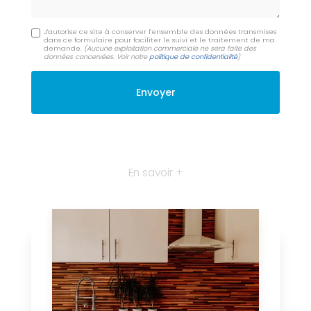
J'autorise ce site à conserver l'ensemble des données transmises
dans ce formulaire pour faciliter le suivi et le traitement de ma
demande.
(Aucune exploitation commerciale ne sera faite des
données concervées. Voir notre
politique de confidentialité
)
En savoir +