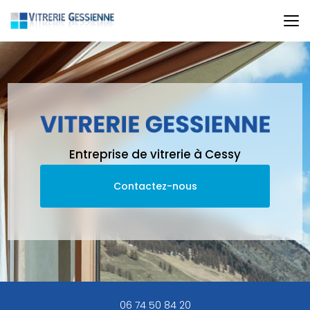
Aller
au
contenu
principal
Entreprise de vitrerie à Cessy
Contactez-nous
06 74 50 84 20