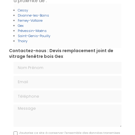
à proximité de :
Cessy
Divonne-les-Bains
Ferney-Voltaire
Gex
Prévessin-Moëns
Saint-Genis-Pouilly
Thoiry
Contactez-nous : Devis remplacement joint de
vitrage fenêtre bois Gex
Nom Prénom
Email
Téléphone
Message
J'autorise ce site à conserver l'ensemble des données transmises