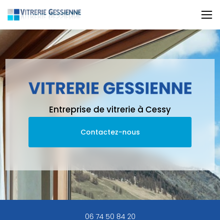
Aller
au
contenu
principal
Entreprise de vitrerie à Cessy
Contactez-nous
06 74 50 84 20