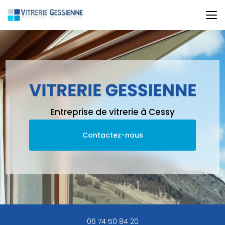
Aller
au
contenu
principal
Entreprise de vitrerie à Cessy
Contactez-nous
06 74 50 84 20