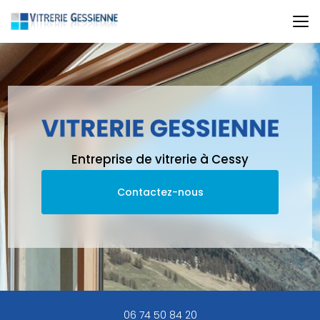
Aller
au
contenu
principal
Entreprise de vitrerie à Cessy
Contactez-nous
06 74 50 84 20