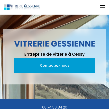
Aller
au
contenu
principal
Entreprise de vitrerie à Cessy
Contactez-nous
06 74 50 84 20