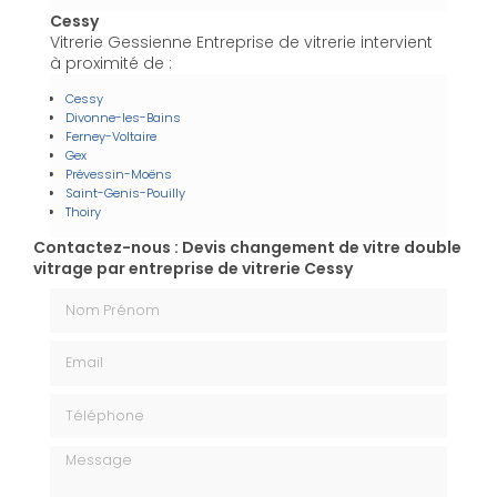
Cessy
Vitrerie Gessienne Entreprise de vitrerie intervient
à proximité de :
Cessy
Divonne-les-Bains
Ferney-Voltaire
Gex
Prévessin-Moëns
Saint-Genis-Pouilly
Thoiry
Contactez-nous : Devis changement de vitre double
vitrage par entreprise de vitrerie Cessy
Nom Prénom
Email
Téléphone
Message