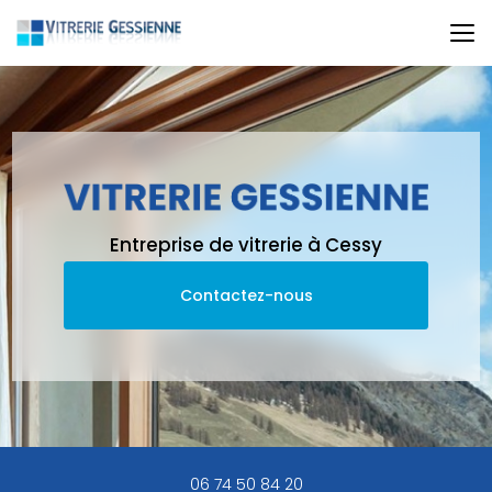
Aller
au
contenu
principal
Entreprise de vitrerie à Cessy
Contactez-nous
06 74 50 84 20