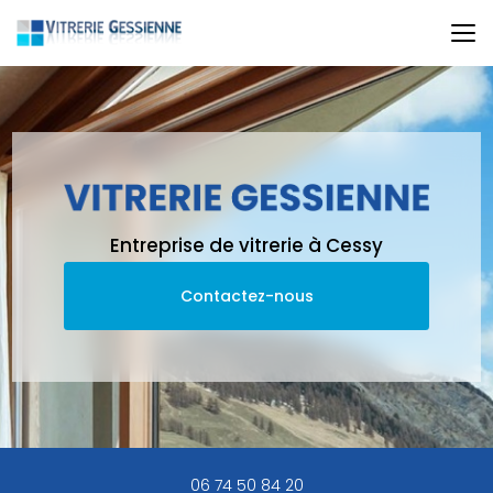
Aller
au
contenu
principal
Entreprise de vitrerie à Cessy
Contactez-nous
06 74 50 84 20