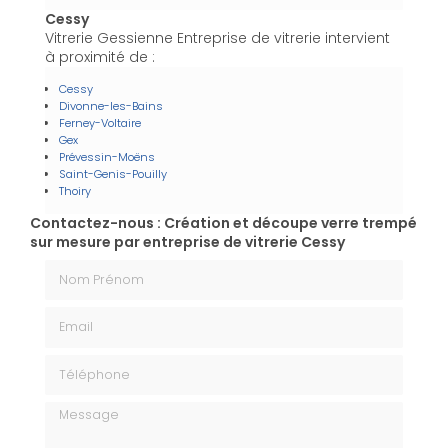
Cessy
Vitrerie Gessienne Entreprise de vitrerie intervient
à proximité de :
Cessy
Divonne-les-Bains
Ferney-Voltaire
Gex
Prévessin-Moëns
Saint-Genis-Pouilly
Thoiry
Contactez-nous : Création et découpe verre trempé
sur mesure par entreprise de vitrerie Cessy
Nom Prénom
Email
Téléphone
Message